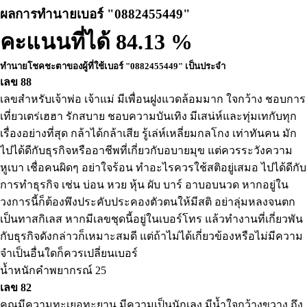
ผลการทำนายเบอร์ "0882455449"
คะแนนที่ได้ 84.13 %
ทำนายโชคชะตาของผู้ที่ใช้เบอร์ "0882455449" เป็นประจำ
เลข 88
เลขสำหรับเจ้าพ่อ เจ้าแม่ มีเพื่อนฝูงแวดล้อมมาก ใจกว้าง ชอบการ
เที่ยวเตร่เฮฮา รักสบาย ชอบความบันเทิง มีเสน่ห์และทุ่มเทกับทุก
เรื่องอย่างที่สุด กล้าได้กล้าเสีย รู้เล่ห์เหลี่ยมกลโกง เท่าทันคน มัก
ไปได้ดีกับธุรกิจหรืออาชีพที่เกี่ยวกับอบายมุข แต่ควรระวังความ
หูเบา เชื่อคนผิดๆ อย่าใจร้อน ทำอะไรควรใช้สติอยู่เสมอ ไปได้ดีกับ
การทำธุรกิจ เช่น บ่อน หวย หุ้น ผับ บาร์ อาบอบนวด หากอยู่ใน
วงการนี้ก็ต้องพึงประคับประคองตัวตนให้มีสติ อย่าลุ่มหลงจนตก
เป็นทาสกิเลส หากมีเลขชุดนี้อยู่ในเบอร์โทร แล้วทำงานที่เกี่ยวพัน
กับธุรกิจดังกล่าวก็เหมาะสมดี แต่ถ้าไม่ได้เกี่ยวข้องหรือไม่มีความ
จำเป็นอื่นใดก็ควรเปลี่ยนเบอร์
น้ำหนักคำพยากรณ์ 25
เลข 82
คุณมีความทะเยอทะยาน มีความเป็นนักเลง มีน้ำใจกว้างขวาง ถึง