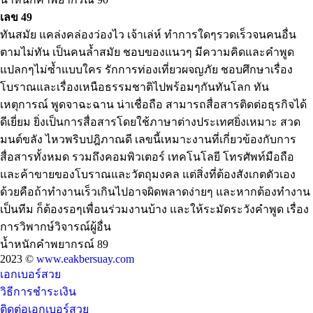
เลข 49
ทันสมัย แคล่งคล่องว่องไว เจ้าเล่ห์ ทำการใดๆรวดเร็วจนคนอื่น
ตามไม่ทัน เป็นคนล้ำสมัย ชอบของแนวๆ มีความคิดและคำพูด
แปลกๆไม่ซ้ำแบบใคร รักการท่องเที่ยวผจญภัย ชอบศึกษาเรื่อง
โบราณและเรื่องเหนือธรรมชาติไปพร้อมๆกันทันโลก ทัน
เหตุการณ์ พูดจาฉะฉาน น่าเชื่อถือ สามารถสื่อสารติดต่อธุรกิจได้
ดีเยี่ยม ยิ่งเป็นการสื่อสารโดยใช้ภาษาต่างประเทศยิ่งเหมาะ สวด
มนต์ขลัง ไหวพริบปฎิภาณดี เลขนี้เหมาะงานที่เกี่ยวข้องกับการ
สื่อสารทั้งหมด รวมถึงคอมพิวเตอร์ เทคโนโลยี โทรศัพท์มือถือ
และค้าขายของโบราณและวัตถุมงคล แต่สิ่งที่ต้องสังเกตตัวเอง
ด้วยคือถ้าทำงานเร็วเกินไปอาจผิดพลาดง่ายๆ และหากต้องทำงาน
เป็นทีม ก็ต้องรอๆเพื่อนร่วมงานบ้าง และให้ระมัดระวังคำพูด เรื่อง
การวิพากษ์วิจารณ์ผู้อื่น
น้ำหนักคำพยากรณ์ 89
2023 ©
www.eakbersuay.com
เอกเบอร์สวย
วิธีการชำระเงิน
ติดต่อเอกเบอร์สวย