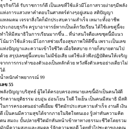
ธุรกิจก้ได้ รับราชการก้ดี เป็นเลขที่ใช้แล้วมีโอกาสรวยง่ายๆมีพลัง
แห่งการแสวงหาคำตอบในศาสตร์ต่างๆอยู่เสมอ สติปัญญา
แหลมคม เจรจาสิ่งใดก็มักประสบความสำเร็จ เหมาะทั้งอาชีพ
ประกอบธุรกิจ ครูบาอาจารย์หากเป็นเด็กวัยเรียน ได้ใช้เลขคู่นี้จะ
ทำให้มีสมาธิในการเรียนมากขึ้น .. ที่น่าสนใจตือเลขชุดนี้มีแนว
โน้มว่าใช้แล้วจะมีโอกาสช่วยเรื่องสุขภาพให้ดีขึ้น เพราะเป็นเลข
แห่งปัญญาและความเข้าใจชีวิต เมื่อจิตสบาย กายก็สบายตามไป
ด้วย สรุปเลขคู่นี้แทบจะไม่มีข้อเสีย แต่ใช้แล้วพึงปฎิบัติตนให้เจริญ
จากการกระทำของตัวเองเป็นหลักด้วย หวังพึ่งตัวเลขอย่างเดียวไม่
ได้
น้ำหนักคำพยากรณ์ 99
เลข 55
พลังปัญญาบริสุทธ์ ผู้ใดได้ครอบครองหมายเลขนี้มักเป็นคนใฝ่ดี
รักความยุติธรรม อบอุ่น อ่อนโยน ใจดี ใจเย็น เป็นคนมีสมาธิ มีสติ
ในการครองตนอย่างดีเยี่ยม ชีวิตมักประสบความสำเร็จ งานดี เงิน
ดี เป็นคนมีความสุขได้จากภายในจิตใจตนเอง รู้เท่าทันความคิด
ตน สมถะ บั้นปลายชีวิตมักหันหน้าเข้าหาทางธรรมะชีวิตโดยรวม
มักมีความสงบและสมดุล รู้จักความพอดี โดยทั่วไปชะตาของคุณ