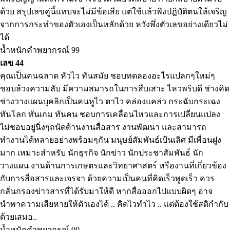
ด้วย สรุปเลขคู่นี้แทบจะไม่มีข้อเสีย แต่ใช้แล้วพึงปฎิบัติตนให้เจริญ
จากการกระทำของตัวเองเป็นหลักด้วย หวังพึ่งตัวเลขอย่างเดียวไม่
ได้
น้ำหนักคำพยากรณ์ 99
เลข 44
คุณเป็นคนฉลาด หัวไว ทันสมัย ชอบทดลองอะไรแปลกๆใหม่ๆ
ชอบล้วงความลับ มีความสมารถในการสืบเสาะ ไหวพริบดี ช่างคิด
ช่างวางแผนบุคลิกเป็นคนหูไว ตาไว คล่องแคล่ว กระฉับกระเฉง
ทันโลก ทันเกม ทันคน ชอบการเคลื่อนไหวและการเปลี่ยนแปลง
ไม่ชอบอยู่นิ่งๆถนัดด้านงานสื่อสาร งานพัฒนา และสามารถ
ทำงานได้หลายอย่างพร้อมๆกัน มนุษย์สัมพันธ์เป้นเลิศ มีเพื่อนฝูง
มาก เหมาะสำหรับ นักธุรกิจ นักข่าว นักประชาสัมพันธ์ นัก
วางแผน งานด้านการเกษตรและวิทยาศาสตร์ หรืองานที่เกี่ยวข้อง
กับการสื่อสารและเจรจา ด้วยความเป็นคนที่คิดเร็วพูดเร็ว ควร
กลั่นกรองข่าวสารที่ได้รับมาให้ดี หากสื่อออกไปแบบผิดๆ อาจ
นำพาความเสียหายให้ตัวเองได้ .. คิดไวทำไว .. แต่ต้องใช้สติกำกับ
ด้วยเสมอ..
น้ำหนักคำพยากรณ์ 90