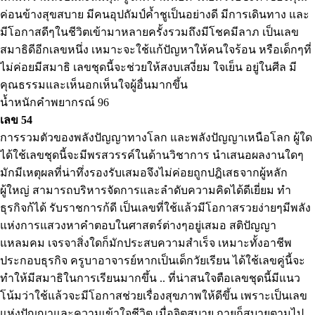
ค่อนข้างสุขสบาย มีคนอุปถัมป์ค้ำชูเป็นอย่างดี มีการเดินทาง และ
มีโอกาสดีๆในชีวิตเข้ามาหลายครั้งรวมถึงมีโชคมีลาภ เป็นเลข
สมาธิดีอีกเลขหนึ่ง เหมาะจะใช้แก้ปัญหาให้คนใจร้อน หรือเด็กๆที่
ไม่ค่อยมีสมาธิ เลขชุดนี้จะช่วยให้สงบเสงี่ยม ใจเย็น อยู่ในศีล มี
คุณธรรมและเห็นอกเห็นใจผู้อื่นมากขึ้น
น้ำหนักคำพยากรณ์ 96
เลข 54
การรวมตัวของพลังปัญญาทางโลก และพลังปัญญาเหนือโลก ผู้ใด
ได้ใช้เลขชุดนี้จะมีพรสวรรค์ในด้านวิชาการ นำเสนอผลงานใดๆ
มักมีเหตุผลที่น่าทึ่งรองรับเสมอจึงไม่ค่อยถูกปฎิเสธจากผู้หลัก
ผู้ใหญ่ สามารถบริหารจัดการและลำดับความคิดได้ดีเยี่ยม ทำ
ธุรกิจก้ได้ รับราชการก้ดี เป็นเลขที่ใช้แล้วมีโอกาสรวยง่ายๆมีพลัง
แห่งการแสวงหาคำตอบในศาสตร์ต่างๆอยู่เสมอ สติปัญญา
แหลมคม เจรจาสิ่งใดก็มักประสบความสำเร็จ เหมาะทั้งอาชีพ
ประกอบธุรกิจ ครูบาอาจารย์หากเป็นเด็กวัยเรียน ได้ใช้เลขคู่นี้จะ
ทำให้มีสมาธิในการเรียนมากขึ้น .. ที่น่าสนใจตือเลขชุดนี้มีแนว
โน้มว่าใช้แล้วจะมีโอกาสช่วยเรื่องสุขภาพให้ดีขึ้น เพราะเป็นเลข
แห่งปัญญาและความเข้าใจชีวิต เมื่อจิตสบาย กายก็สบายตามไป