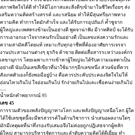
สภาพจิตใจได้ดี ทำให้มีโอกาสและสิ่งดีๆเข้ามาในชีวิตเรื่อยๆ ส่ง
เสริมความคิดสร้างสรรค์ และรสนิยม ทำให้มีสุนทรียภาพทาง
ความคิด ทำการใดมักสำเร็จ และได้รับการอุปถัมภ์ ค้ำชูจาก
ผู้ใหญ่และเพศตรงข้ามเป็นอย่างดี พูดจาน่าฟัง มีวาทศิลป์ จะได้รับ
การเอาอกเอาใจจากคนรักเป็นอย่างดี เป็นเลขแห่งความรักและ
ความสามัคคีโดยแท้ เหมาะกับทุกอาชีพที่ต้องอาศัยการเจรจา
งานประสานงานต่างๆ ธุรกิจ ค้าขาย ติดต่อสื่อสารระหว่างองค์กร
เลขานุการ โดยเฉพาะการเข้าหาผู้ใหญ่จะได้รับความเมตตาเป็น
อย่างดี นับเป็นเลขสีเขียวที่น่าใช้มากๆอีกเลขหนึ่ง ส่วนข้อที่ควร
สังเกตตัวเองก็ยังพอมีอยู่บ้าง คือควรประคับประคองจิตใจไม่ให้
อ่อนไหวเกินไป ใจอ่อนเกินไป รักง่ายเกินไปและเชื่อคนง่ายเกินไป
.....
น้ำหนักคำพยากรณ์ 95
เลข 45
การรวมตัวของพลังปัญญาทางโลก และพลังปัญญาเหนือโลก ผู้ใด
ได้ใช้เลขชุดนี้จะมีพรสวรรค์ในด้านวิชาการ นำเสนอผลงานใดๆ
มักมีเหตุผลที่น่าทึ่งรองรับเสมอจึงไม่ค่อยถูกปฎิเสธจากผู้หลัก
ผู้ใหญ่ สามารถบริหารจัดการและลำดับความคิดได้ดีเยี่ยม ทำ