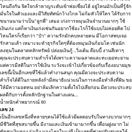
ไหนถึงกัน จิตใจกล้าหาญระดับเข้าพ่อเซี่ยงไฮ้ อยู่ไหนมักเป็นที่รู้จัก
มั่นใจในตัวเองและมีวิสัยทัศน์กว้างไกล ไม่ก้มหัวให้ใคร ได้รับการ
ขนานนามว่าเป็น"ลูกพี่" เสมอ เก่งการหมุนเงินจำนวนมากๆ ใช้
เงินเก่ง แต่ก็หาเงินเก่งเช่นกันอยากใช้อะไรก็ใช้แบบไม่ค่อยคิด ไป
ไหนใครก็เรียกว่า "ป๋า" ความรักมักคบหลายคน มีโอกาสพบเจอ
รักสามเส้า เหมาะจะทำธุรกิจใดๆที่ต้องหมุนเงินก้อนโต เช่นนัก
ลงทุนในตลาดหลักทรัพย์ ปล่อยเงินกู้ ..วิ่งเต้น ล๊อบบี้ งานสีเทาๆ
คุณจะประสบความสำเร็จได้เพราะความฉลาดและทะเยอทะยาน
แต่ควรมีสติในการใช้เงิน ระวังจะเข้าไปเกี่ยวข้องกับเรื่องอบายมุข
เลขนี้เป็นอีกเลขที่ใช้แล้วทำงานสนุก คุณมีดวงจะประสบความ
สำเร็จได้ดีในภายหลังถ้ามีสมาธิแน่วแน่ในการลงมือทำสิ่งที่ฝัน ขอ
ให้มีความอดทน อย่าล้มเลิกความตั้งใจไปเสียก่อน มีดวงจะประสบ
ผลดีกับการตั้งหลักปักฐานในต่างแดน...
น้ำหนักคำพยากรณ์ 80
เลข 24
เป็นอีกเลขหนึ่งที่หลายๆคนได้ใช้แล้วมีผลตอบรับในทางบวกมากๆ
มีชีวิตที่สุขสบายขึ้น มีงานและเงินเข้ามามากขึ้น เพื่อนฝูงมาก ไม่
ขัดสนเงินทอง ร่าเริง มองโลกในแง่ดี เป็นเลขที่ช่วยปรับสมดุลให้